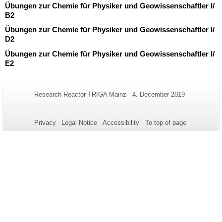
Übungen zur Chemie für Physiker und Geowissenschaftler I/
B2
Übungen zur Chemie für Physiker und Geowissenschaftler I/
D2
Übungen zur Chemie für Physiker und Geowissenschaftler I/
E2
Additional
Page-
Last
Research Reactor TRIGA Mainz
4. December 2019
Name:
Update:
information
about
Privacy
Legal Notice
Accessibility
To top of page
this
page